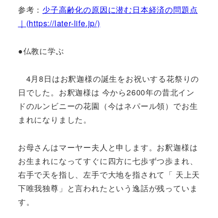
参考：
少子高齢化の原因に潜む日本経済の問題点
｜(https://later-life.jp/)
●仏教に学ぶ
4月8日はお釈迦様の誕生をお祝いする花祭りの
日でした。お釈迦様は 今から2600年の昔北イン
ドのルンビニーの花園（今はネパール領）でお生
まれになりました。
お母さんはマーヤー夫人と申します。お釈迦様は
お生まれになってすぐに四方に七歩ずつ歩まれ、
右手で天を指し、左手で大地を指されて「 天上天
下唯我独尊」と言われたという逸話が残っていま
す。